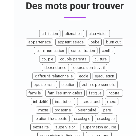
Des mots pour trouver
affiliation
alienation
alter vision
appartenace
apprentissage
bebe
burn out
communication
concentration
conflit
couple
couple parental
culturel
dependance
depression travail
difficulté relationnelle
ecole
ejaculation
epuisement
erection
estime personnelle
famille
familles immigrées
fatigue
hopital
infidelité
institution
interculturel
mere
mixte
orgasme
parentalité
pere
relation therapeute
sexologie
sexologue
sexualité
supervision
supervision equipe
supervision individuelle
systemique