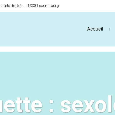
harlotte, 56 | L-1330 Luxembourg
Accueil
uette :
sexo