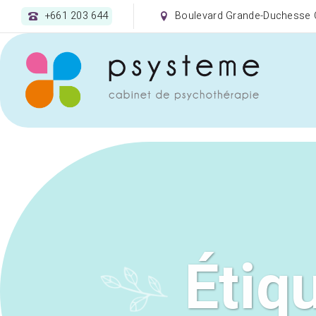
+661 203 644
Boulevard Grande-Duchesse C
Étiq